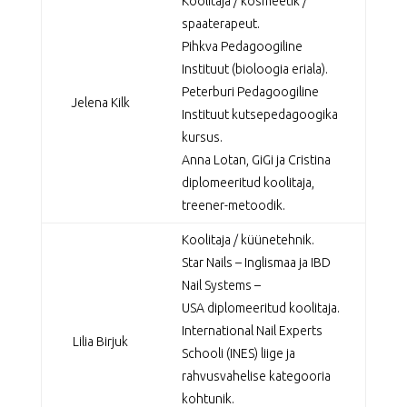
Koolitaja / kosmeetik /
spaaterapeut.
Pihkva Pedagoogiline
Instituut (bioloogia eriala).
Peterburi Pedagoogiline
Jelena Kilk
Instituut kutsepedagoogika
kursus.
Anna Lotan, GiGi ja Cristina
diplomeeritud koolitaja,
treener-metoodik.
Koolitaja / küünetehnik.
Star Nails – Inglismaa ja IBD
Nail Systems –
USA diplomeeritud koolitaja.
International Nail Experts
Lilia Birjuk
Schooli (INES) liige ja
rahvusvahelise kategooria
kohtunik.