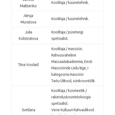
Koolitaja / küünetehnik.
Maltšenko
Alesja
Koolitaja / küünetehnik.
Murašova
Julia
Koolitaja / püsimeigi
Kolistratova
spetsialist.
Koolitaja / massöör.
Rahvusvaheline
Massaažiakadeemia, Eesti
Tiina Voolaid
Massööride Liidu liige, I
kategooria massöör.
Tartu Ülikool, sünkroontõlk.
Koolitaja / kosmeetik /
rakenduskosmetoloogia
spetsialist.
Svetlana
Vene Kultuuri Rahvaülikool