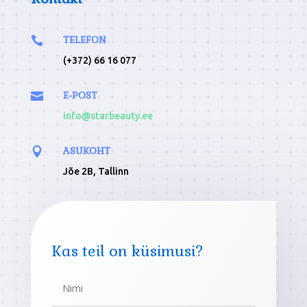
TELEFON

(+372) 66 16 077
E-POST

info@starbeauty.ee
ASUKOHT

Jõe 2B, Tallinn
Kas teil on küsimusi?