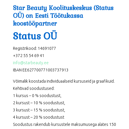
Star Beauty Koolituskeskus (Status
OÜ) on Eesti Töötukassa
koostööpartner
Status OÜ
Registrikood: 14691077
+372 55 54 69 41
info@starbeauty.ee
IBAN EE627700771003737913
Võimalik koostada individuaalseid kursuseid ja graafikuid.
Kehtivad soodustused:
1 kursus – 0 % soodustust,
2 kursust – 10 % soodustust,
3 kursust – 15 % soodustust,
4 kursust – 20 % soodustust
Soodustus rakendub kursustele maksumusega alates 150