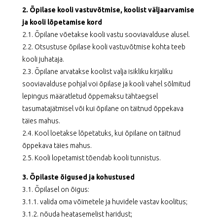
2. Õpilase kooli vastuvõtmise, koolist väljaarvamise
ja kooli lõpetamise kord
2.1. Õpilane võetakse kooli vastu sooviavalduse alusel.
2.2. Otsustuse õpilase kooli vastuvõtmise kohta teeb
kooli juhataja.
2.3. Õpilane arvatakse koolist valja isikliku kirjaliku
sooviavalduse pohjal voi õpilase ja kooli vahel sõlmitud
lepingus määratletud õppemaksu tähtaegsel
tasumatajätmisel või kui õpilane on täitnud õppekava
täies mahus.
2.4. Kool loetakse lõpetatuks, kui õpilane on täitnud
õppekava täies mahus.
2.5. Kooli lopetamist tõendab kooli tunnistus.
3. Õpilaste õigused ja kohustused
3.1. Õpilasel on õigus:
3.1.1. valida oma võimetele ja huvidele vastav koolitus;
3.1.2. nõuda heatasemelist haridust;