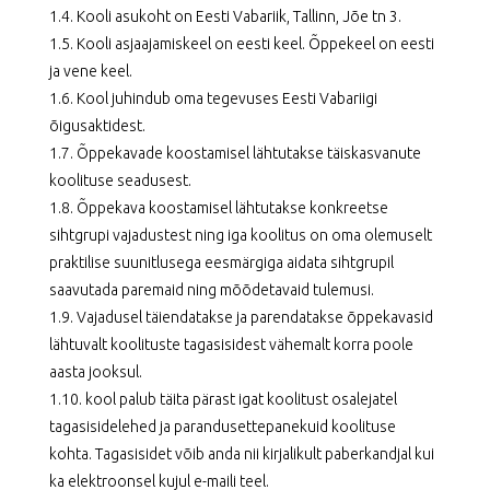
1.4. Kooli asukoht on Eesti Vabariik, Tallinn, Jõe tn 3.
1.5. Kooli asjaajamiskeel on eesti keel. Õppekeel on eesti
ja vene keel.
1.6. Kool juhindub oma tegevuses Eesti Vabariigi
õigusaktidest.
1.7. Õppekavade koostamisel lähtutakse täiskasvanute
koolituse seadusest.
1.8. Õppekava koostamisel lähtutakse konkreetse
sihtgrupi vajadustest ning iga koolitus on oma olemuselt
praktilise suunitlusega eesmärgiga aidata sihtgrupil
saavutada paremaid ning mõõdetavaid tulemusi.
1.9. Vajadusel täiendatakse ja parendatakse õppekavasid
lähtuvalt koolituste tagasisidest vähemalt korra poole
aasta jooksul.
1.10. kool palub täita pärast igat koolitust osalejatel
tagasisidelehed ja parandusettepanekuid koolituse
kohta. Tagasisidet võib anda nii kirjalikult paberkandjal kui
ka elektroonsel kujul e-maili teel.