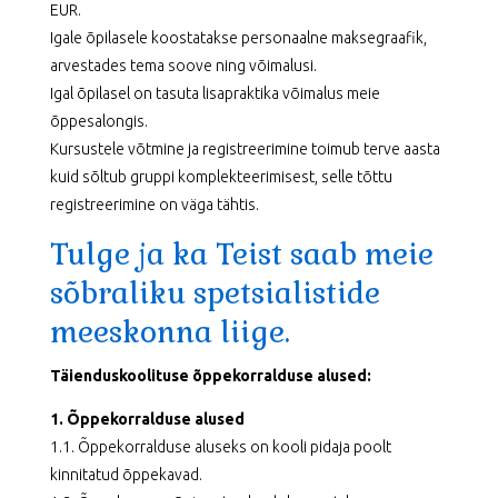
EUR.
Igale õpilasele koostatakse personaalne maksegraafik,
arvestades tema soove ning võimalusi.
Igal õpilasel on tasuta lisapraktika võimalus meie
õppesalongis.
Kursustele võtmine ja registreerimine toimub terve aasta
kuid sõltub gruppi komplekteerimisest, selle tõttu
registreerimine on väga tähtis.
Tulge ja ka Teist saab meie
sõbraliku spetsialistide
meeskonna liige.
Täienduskoolituse õppekorralduse alused:
1. Õppekorralduse alused
1.1. Õppekorralduse aluseks on kooli pidaja poolt
kinnitatud õppekavad.