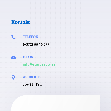
Kontakt
TELEFON

(+372) 66 16 077
E-POST

info@starbeauty.ee
ASUKOHT

Jõe 2B, Tallinn