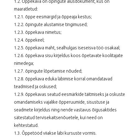
1.2. Õppekava on õpingute alusdokument, kus on
maaratletud:
1.2.1. õppe eesmärgid ja õppeaja kestus;
1.2.2. õpingute alustamise tingimused;
1.2.3. õppekava nimetus;
1.2.4. õppekeel;
1.2.5. õppekava maht, sealhulgas iseseisva töö osakaal;
1.2.6. õppekava sisu kirjeldus koos õpetavate koolitajate
nimedega;
1.2.7. õpingute lõpetamise nõuded;
1.2.8. õppekava eduka läbimise korral omandatavad
teadmised ja oskused;
1.2.9. õppekavas seatud eesmärkide täitmiseks ja oskuste
omandamiseks vajalike õpperuumide, sisustuse ja
seadmete kirjeldus ning nende vastavus õigusaktides
sätestatud tervisekaitsenõuetele, kui need on
kehtestatud.
1.3. Õppetööd viiakse läbi kursuste vormis.