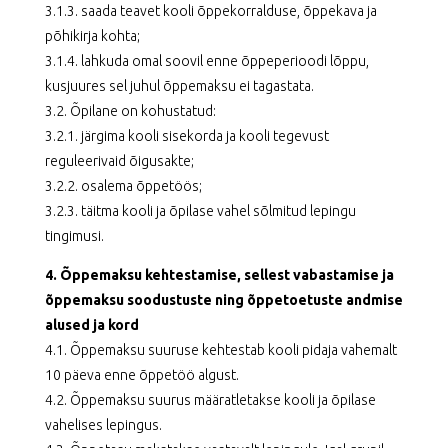
3.1.3. saada teavet kooli õppekorralduse, õppekava ja
põhikirja kohta;
3.1.4. lahkuda omal soovil enne õppeperioodi lõppu,
kusjuures sel juhul õppemaksu ei tagastata.
3.2. Õpilane on kohustatud:
3.2.1. järgima kooli sisekorda ja kooli tegevust
reguleerivaid õigusakte;
3.2.2. osalema õppetöös;
3.2.3. täitma kooli ja õpilase vahel sõlmitud lepingu
tingimusi.
4. Õppemaksu kehtestamise, sellest vabastamise ja
õppemaksu soodustuste ning õppetoetuste andmise
alused ja kord
4.1. Õppemaksu suuruse kehtestab kooli pidaja vahemalt
10 päeva enne õppetöö algust.
4.2. Õppemaksu suurus määratletakse kooli ja õpilase
vahelises lepingus.