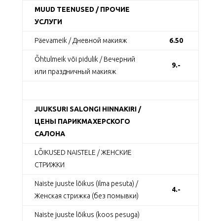
MUUD TEENUSED / ПРОЧИЕ
УСЛУГИ
Päevameik / Дневной макияж
6.50
Õhtulmeik või pidulik / Вечерний
9.-
или праздничный макияж
JUUKSURI SALONGI HINNAKIRI /
ЦЕНЫ ПАРИКМАХЕРСКОГО
САЛОНА
LÕIKUSED NAISTELE / ЖЕНСКИЕ
СТРИЖКИ
Naiste juuste lõikus (ilma pesuta) /
4.-
Женская стрижка (без помывки)
Naiste juuste lõikus (koos pesuga)