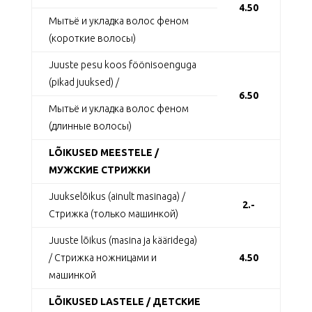
4.50
Мытьё и укладка волос феном
(короткие волосы)
Juuste pesu koos föönisoenguga
(pikad juuksed) /
6.50
Мытьё и укладка волос феном
(длинные волосы)
LÕIKUSED MEESTELE /
МУЖСКИЕ СТРИЖКИ
Juukselõikus (ainult masinaga) /
2.-
Стрижка (только машинкой)
Juuste lõikus (masina ja kääridega)
/ Стрижка ножницами и
4.50
машинкой
LÕIKUSED LASTELE / ДЕТСКИЕ