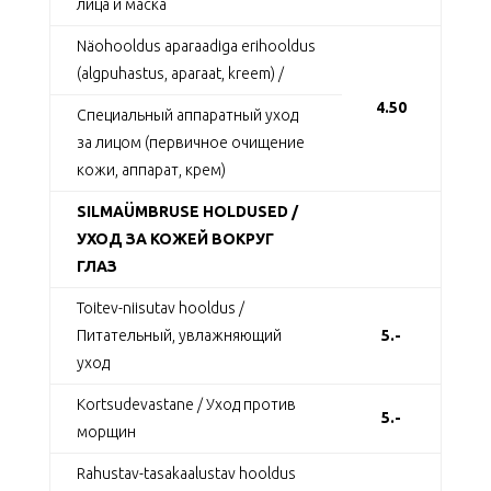
лица и маска
Näohooldus aparaadiga erihooldus
(algpuhastus, aparaat, kreem) /
4.50
Специальный аппаратный уход
за лицом (первичное очищение
кожи, аппарат, крем)
SILMAÜMBRUSE HOLDUSED /
УХОД ЗА КОЖЕЙ ВОКРУГ
ГЛАЗ
Toitev-niisutav hooldus /
Питательный, увлажняющий
5.-
уход
Kortsudevastane / Уход против
5.-
морщин
Rahustav-tasakaalustav hooldus