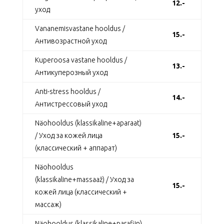
12.-
уход
Vananemisvastane hooldus /
15.-
Антивозрастной уход
Kuperoosa vastane hooldus /
13.-
Антикуперозный уход
Anti-stress hooldus /
14.-
Антистрессовый уход
Näohooldus (klassikaline+aparaat)
/ Уход за кожей лица
15.-
(классический + аппарат)
Näohooldus
(klassikaline+massaaž) / Уход за
15.-
кожей лица (классический +
массаж)
Näohooldus (klassikaline+parafiin)