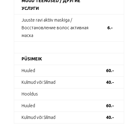
MUUD TEENUSED / ДРУГИЕ
УСЛУГИ
Juuste ravi aktiiv maskiga /
Восстановление волос активная
6.-
маска
PÜSIMEIK
Huuled
60.-
Kulmud või Silmad
40.-
Hooldus
Huuled
60.-
Kulmud või Silmad
40.-