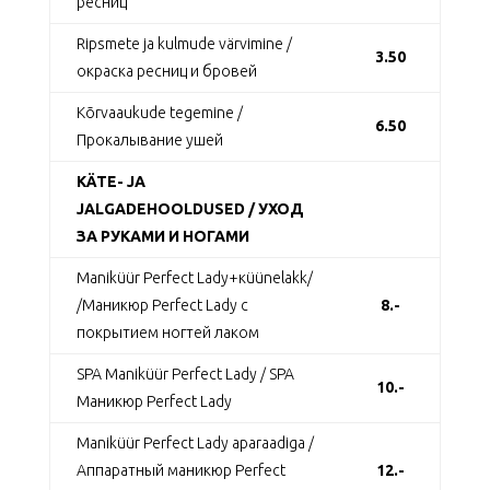
ресниц
Ripsmete ja kulmude värvimine /
3.50
окраска ресниц и бровей
Kõrvaaukude tegemine /
6.50
Прокалывание ушей
KÄTE- JA
JALGADEHOOLDUSED / УХОД
ЗА РУКАМИ И НОГАМИ
Maniküür Perfect Lady+кüünelakk/
/Маникюр Perfect Lady с
8.-
покрытием ногтей лаком
SPA Maniküür Perfect Lady / SPA
10.-
Маникюр Perfect Lady
Maniküür Perfect Lady aparaadiga /
Аппаратный маникюр Perfect
12.-