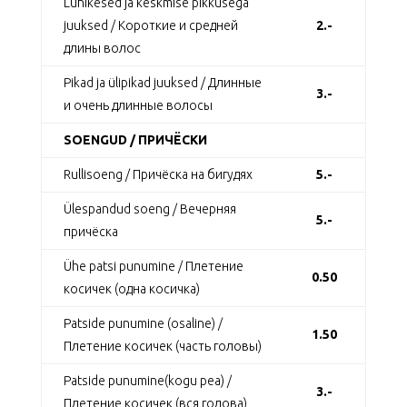
Lühikesed ja keskmise pikkusega
juuksed / Короткие и средней
2.-
длины волос
Pikad ja ülipikad juuksed / Длинные
3.-
и очень длинные волосы
SOENGUD / ПРИЧЁСКИ
Rullisoeng / Причёска на бигудях
5.-
Ülespandud soeng / Вечерняя
5.-
причёска
Ühe patsi punumine / Плетение
0.50
косичек (одна косичка)
Patside punumine (osaline) /
1.50
Плетение косичек (часть головы)
Patside punumine(kogu pea) /
3.-
Плетение косичек (вся голова)