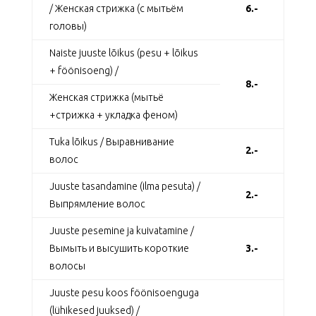
/ Женская стрижка (с мытьём
6.-
головы)
Naiste juuste lõikus (pesu + lõikus
+ föönisoeng) /
8.-
Женская стрижка (мытьё
+стрижка + укладка феном)
Tuka lõikus / Выравнивание
2.-
волос
Juuste tasandamine (ilma pesuta) /
2.-
Выпрямление волос
Juuste pesemine ja kuivatamine /
Вымыть и высушить короткие
3.-
волосы
Juuste pesu koos föönisoenguga
(lühikesed juuksed) /