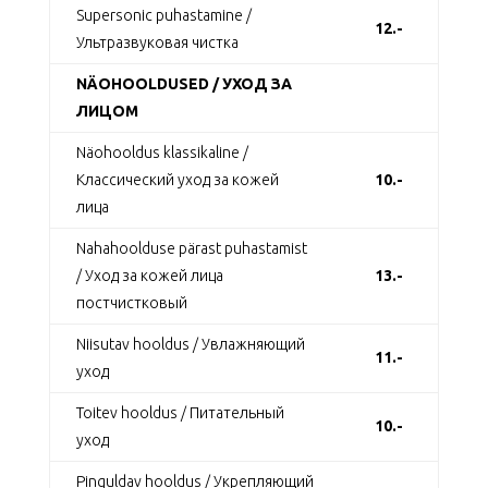
Supersonic puhastamine /
12.-
Ультразвуковая чистка
NÄOHOOLDUSED / УХОД ЗА
ЛИЦОМ
Näohooldus klassikaline /
Классический уход за кожей
10.-
лица
Nahahoolduse pärast puhastamist
/ Уход за кожей лица
13.-
постчистковый
Niisutav hooldus / Увлажняющий
11.-
уход
Toitev hooldus / Питательный
10.-
уход
Pinguldav hooldus / Укрепляющий