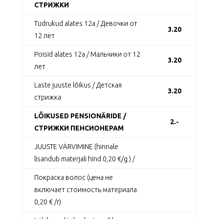
СТРИЖКИ
Tüdrukud alates 12a / Девочки от
3.20
12 лет
Poisid alates 12a / Мальчики от 12
3.20
лет
Laste juuste lõikus / Детская
3.20
стрижка
LÕIKUSED PENSIONÄRIDE /
2.-
СТРИЖКИ ПЕНСИОНЕРАМ
JUUSTE VÄRVIMINE (hinnale
lisandub materjali hind 0,20 €/g ) /
Покраска волос (цена не
включает стоимость материала
0,20 € /г)