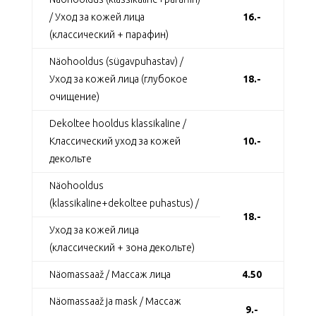
/ Уход за кожей лица
16.-
(классический + парафин)
Näohooldus (sügavpuhastav) /
Уход за кожей лица (глубокое
18.-
очищение)
Dekoltee hooldus klassikaline /
Классический уход за кожей
10.-
декольте
Näohooldus
(klassikaline+dekoltee puhastus) /
18.-
Уход за кожей лица
(классический + зона декольте)
Näomassaaž / Массаж лица
4.50
Näomassaaž ja mask / Массаж
9.-