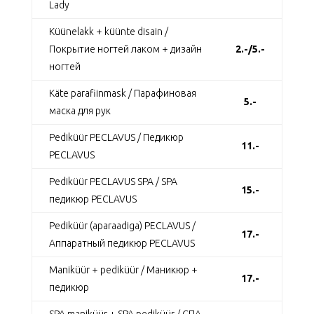
Lady
Кüünelakk + küünte disain /
Покрытие ногтей лаком + дизайн
2.-/5.-
ногтей
Käte parafiinmask / Парафиновая
5.-
маска для рук
Pediküür PECLAVUS / Педикюр
11.-
PECLAVUS
Pediküür PECLAVUS SPA / SPA
15.-
педикюр PECLAVUS
Pediküür (aparaadiga) PECLAVUS /
17.-
Аппаратный педикюр PECLAVUS
Maniküür + pediküür / Маникюр +
17.-
педикюр