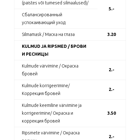
(paistes või tumesed silmaalused)/
5.-
Сбалансированный
успокаивающий уход
Silmamask / Маска на глаза
3.20
KULMUD JA RIPSMED / БРОВИ
И РЕСНИЦЫ
Kulmude värvimine / Окраска
2.-
бровей
Kulmude korrigeerimine/
2.-
Коррекция бровей
Kulmude keemiline värvimine ja
korrigeerimine/ Окраскa и
3.50
коррекция бровей
Ripsmete värvimine / Окраска
2.-