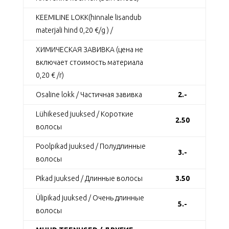
KEEMILINE LOKK(hinnale lisandub
materjali hind 0,20 €/g ) /
ХИМИЧЕСКАЯ ЗАВИВКА (цена не
включает стоимость материала
0,20 € /г)
Osaline lokk / Частичная завивка
2.-
Lühikesed juuksed / Короткие
2.50
волосы
Poolpikad juuksed / Полудлинные
3.-
волосы
Pikad juuksed / Длинные волосы
3.50
Ülipikad juuksed / Очень длинные
5.-
волосы