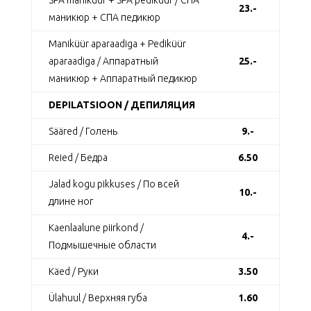
SPA maniküür + SPA pediküür / СПА
23.-
маникюр + СПА педикюр
Maniküür aparaadiga + Pediküür
aparaadiga / Аппаратный
25.-
маникюр + Аппаратный педикюр
DEPILATSIOON / ДЕПИЛЯЦИЯ
Sääred / Голень
9.-
Reied / Бедра
6.50
Jalad kogu pikkuses / По всей
10.-
длине ног
Kaenlaalune piirkond /
4.-
Подмышечные области
Käed / Руки
3.50
Ülahuul / Верхняя губа
1.60