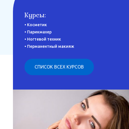
Курсы:
• Косметик
• Парикмахер
• Ногтевой техник
• Перманентный макияж
СПИСОК ВСЕХ КУРСОВ