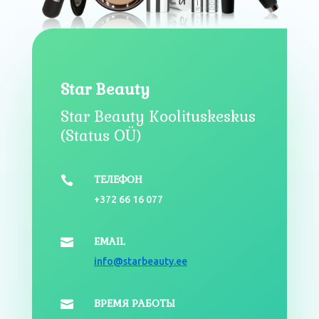
Star Beauty
Star Beauty Koolituskeskus
(Status OÜ)
ТЕЛЕФОН

+372 66 16 077
EMAIL

info@starbeauty.ee
ВРЕМЯ РАБОТЫ
