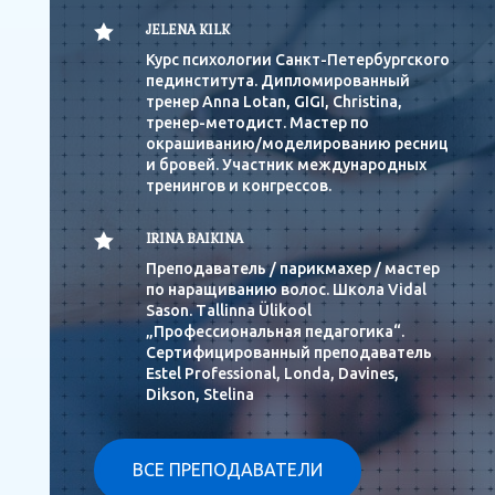

JELENA KILK
Курс психологии Санкт-Петербургского
пединститута. Дипломированный
тренер Anna Lotan, GIGI, Christina,
тренер-методист. Мастер по
окрашиванию/моделированию ресниц
и бровей. Участник международных
тренингов и конгрессов.

IRINA BAIKINA
Преподаватель / парикмахер / мастер
по наращиванию волос. Школа Vidal
Sason. Тallinna Ülikool
„Профессиональная педагогика“.
Сертифицированный преподаватель
Estel Professional, Londa, Davines,
Dikson, Stelina
ВСЕ ПРЕПОДАВАТЕЛИ